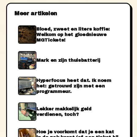
Meer artikelen
Bloed, zweet en liters koffie:
Welkom op het gloednieuwe
MGTickets!
Mark en zijn thuisbatterij
Hyperfocus heet dat. Ik noem
het: getrouwd zijn met een
programmeur.
Lekker makkelijk geld
verdienen, toch?
Hoe je voorkomt dat je een kat