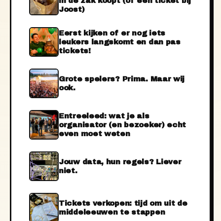
in de zak koopt (of een ticket bij
Joost)
Eerst kijken of er nog iets
leukers langskomt en dan pas
tickets!
Grote spelers? Prima. Maar wij
ook.
Entreeleed: wat je als
organisator (en bezoeker) echt
even moet weten
Jouw data, hun regels? Liever
niet.
Tickets verkopen: tijd om uit de
middeleeuwen te stappen