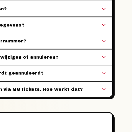
en?
gegevens?
dernummer?
 wijzigen of annuleren?
rdt geannuleerd?
en via MGTickets. Hoe werkt dat?