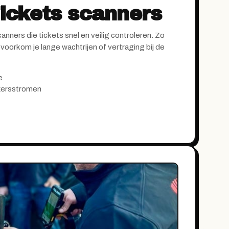
ckets scanners
nners die tickets snel en veilig controleren. Zo
voorkom je lange wachtrijen of vertraging bij de
e
kersstromen