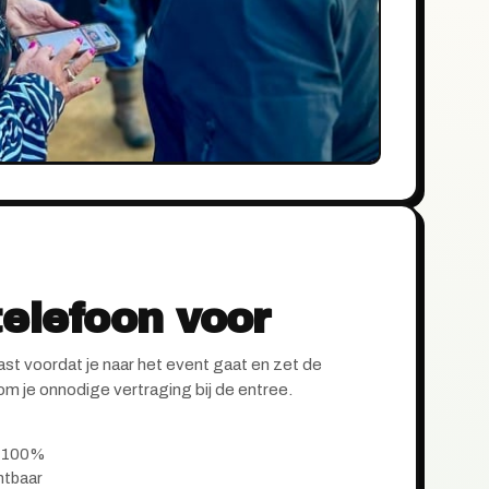
telefoon voor
ast voordat je naar het event gaat en zet de
m je onnodige vertraging bij de entree.
p 100%
htbaar