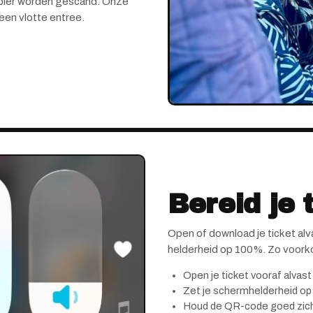
papier worden gescand. Onze
en vlotte entree.
Bereid je 
Open of download je ticket alv
helderheid op 100%. Zo voorko
Open je ticket vooraf alvast
Zet je schermhelderheid o
Houd de QR-code goed zic