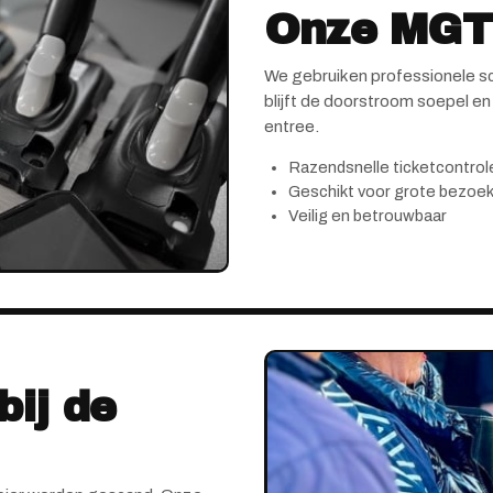
Onze MGTi
We gebruiken professionele sca
blijft de doorstroom soepel en 
entree.
Razendsnelle ticketcontrol
Geschikt voor grote bezoe
Veilig en betrouwbaar
bij de