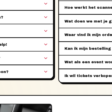
Hoe werkt het scann
n?
Wat doen we met je 
Waar vind ik mijn or
elp!
Kan ik mijn bestelling
?
Wat als een event wo
oon?
Ik wil tickets verkop