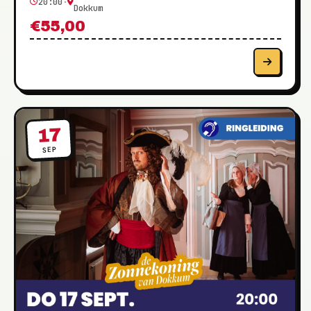
20:00
·
Dokkum
€55,00
17
SEP