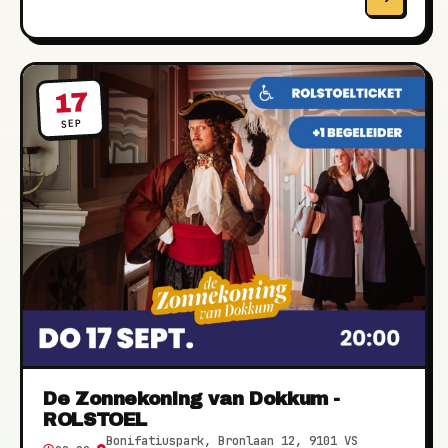
17
SEP
De Zonnekoning van Dokkum -
ROLSTOEL
Bonifatiuspark, Bronlaan 12, 9101 VS