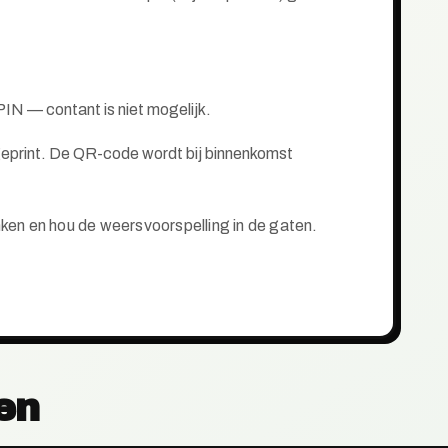
PIN — contant is niet mogelijk.
f geprint. De QR-code wordt bij binnenkomst
nken en hou de weersvoorspelling in de gaten.
en