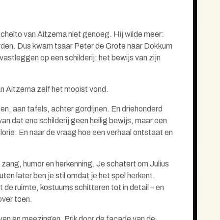
chelto van Aitzema niet genoeg. Hij wilde meer:
rden. Dus kwam tsaar Peter de Grote naar Dokkum
vastleggen op een schilderij: het bewijs van zijn
van Aitzema zelf het mooist vond.
, aan tafels, achter gordijnen. En driehonderd
an dat ene schilderij geen heilig bewijs, maar een
lorie. En naar de vraag hoe een verhaal ontstaat en
zang, humor en herkenning. Je schatert om Julius
en later ben je stil omdat je het spel herkent.
 de ruimte, kostuums schitteren tot in detail – en
 over toen.
ven en meezingen. Prik door de façade van de