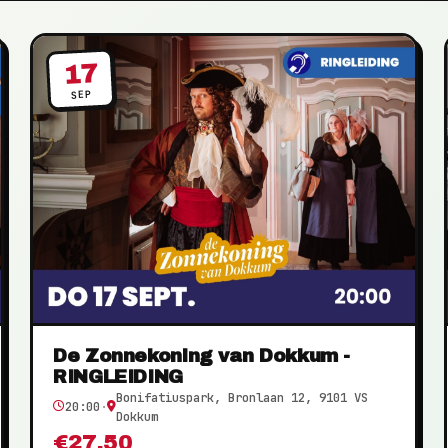
17
SEP
De Zonnekoning van Dokkum -
RINGLEIDING
Bonifatiuspark, Bronlaan 12, 9101 VS
20:00
·
Dokkum
€27,50