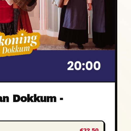
an Dokkum -
€32,50