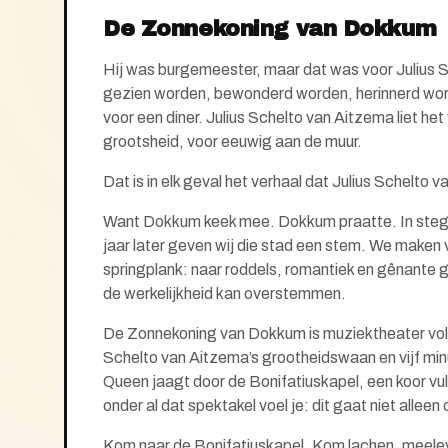
De Zonnekoning van Dokkum
Hij was burgemeester, maar dat was voor Julius S
gezien
worden, bewonderd worden, herinnerd wo
voor een diner. Juliu
s Schelto van Aitzema liet het 
grootsheid, voor eeuwig aan de muur.
Dat is in elk geval het verhaal dat Julius Schelto 
Want Dokkum keek mee. Dokkum praatte. In stegen
jaar later geven wij die stad een stem. We maken v
springplank: naar roddels, romantiek en gênante g
de werkelijkheid kan overstemmen.
De Zonnekoning van Dokkum is muziektheater vol 
Schelto van Aitzema’s grootheidswaan en vijf minut
Queen jaagt door de Bonifatiuskapel, een koor vult
onder al dat spektakel voel je: dit gaat niet alleen
Kom naar de Bonifatiuskapel. Kom lachen, meele