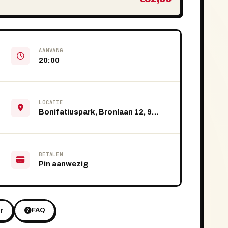
AANVANG
20:00
LOCATIE
Bonifatiuspark, Bronlaan 12, 9101 VS Dokkum
BETALEN
Pin aanwezig
FAQ
r