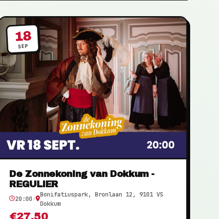
18
SEP
De Zonnekoning van Dokkum -
REGULIER
Bonifatiuspark, Bronlaan 12, 9101 VS
20:00
·
Dokkum
€27,50