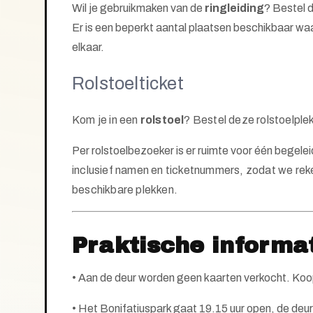
Wil je gebruikmaken van de
ringleiding
? Bestel 
Er is een
beperkt aantal plaatsen
beschikbaar waar 
elkaar.
Rolstoelticket
Kom je in een
rolstoel
?
Bestel deze rolstoelplek
Per rolstoelbezoeker is er ruimte voor één begelei
inclusief namen en ticketnummers, zodat we rek
beschikbare plekken.
Praktische informa
• Aan de deur worden geen kaarten verkocht. Koop 
• Het Bonifatiuspark gaat 19.15 uur open, de deur 