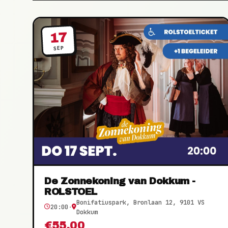
17
SEP
De Zonnekoning van Dokkum -
ROLSTOEL
Bonifatiuspark, Bronlaan 12, 9101 VS
20:00
·
Dokkum
€55,00