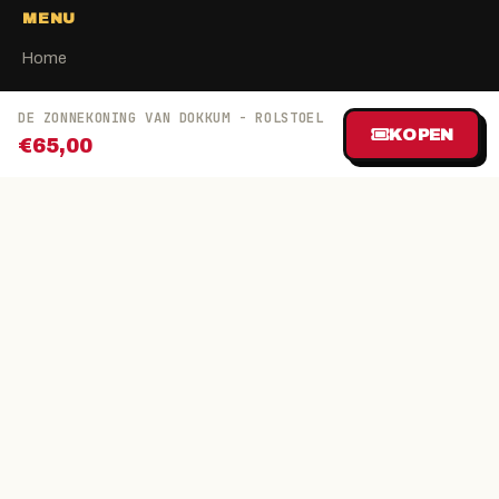
MENU
Home
Tickets kwijt
DE ZONNEKONING VAN DOKKUM - ROLSTOEL
FAQ
KOPEN
€65,00
Contact
Pin verhuur
Over ons
Blog
Partners
Algemene voorwaarden
Privacy
AVG
BLIJF OP DE HOOGTE