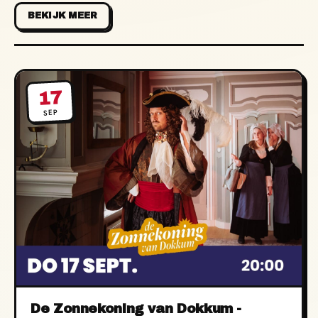
BEKIJK MEER
17
SEP
De Zonnekoning van Dokkum -