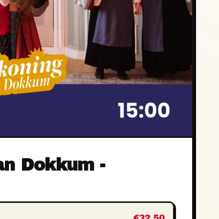
an Dokkum -
€32,50