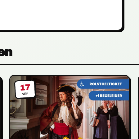
en
17
SEP