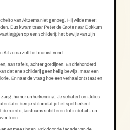
chelto van Aitzema niet genoeg. Hij wilde meer:
rden. Dus kwam tsaar Peter de Grote naar Dokkum
vastleggen op een schilderij: het bewijs van zijn
van Aitzema zelf het mooist vond.
, aan tafels, achter gordijnen. En driehonderd
an dat ene schilderij geen heilig bewijs, maar een
lorie. En naar de vraag hoe een verhaal ontstaat en
zang, humor en herkenning. Je schatert om Julius
en later ben je stil omdat je het spel herkent.
 de ruimte, kostuums schitteren tot in detail – en
 over toen.
ven en meezingen. Prik door de façade van de