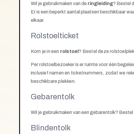
Wil je gebruikmaken van de
ringleiding
? Bestel 
Er is een
beperkt aantal plaatsen
beschikbaar waar 
elkaar.
Rolstoelticket
Kom je in een
rolstoel
?
Bestel deze rolstoelplek
Per rolstoelbezoeker is er ruimte voor één begelei
inclusief namen en ticketnummers, zodat we rek
beschikbare plekken.
Gebarentolk
Wil je gebruikmaken van een gebarentolk? Bestel 
Blindentolk