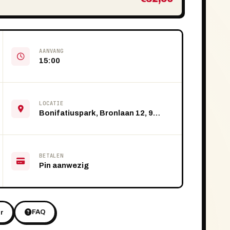
AANVANG
15:00
LOCATIE
Bonifatiuspark, Bronlaan 12, 9101 VS Dokkum
BETALEN
Pin aanwezig
FAQ
r