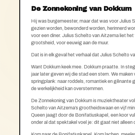
De Zonnekoning van Dokkum
Hij was burgemeester, maar dat was voor Julius S
gezien
worden, bewonderd worden, herinnerd wo
voor een diner. Juliu
s Schelto van Aitzema liet het 
grootsheid, voor eeuwig aan de muur.
Dat is in elk geval het verhaal dat Julius Schelto 
Want Dokkum keek mee. Dokkum praatte. In stegen
jaar later geven wij die stad een stem. We maken v
springplank: naar roddels, romantiek en gênante g
de werkelijkheid kan overstemmen.
De Zonnekoning van Dokkum is muziektheater vol 
Schelto van Aitzema’s grootheidswaan en vijf minut
Queen jaagt door de Bonifatiuskapel, een koor vult
onder al dat spektakel voel je: dit gaat niet alleen
Kom naar de Bonifatiuskapel. Kom lachen, meele