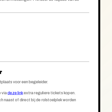
r
zitplaats voor een begeleider.
e via
deze link
extra reguliere tickets kopen.
h naast of direct bij de rolstoelplek worden