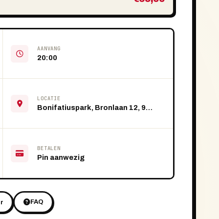
AANVANG
20:00
LOCATIE
Bonifatiuspark, Bronlaan 12, 9101 VS Dokkum
BETALEN
Pin aanwezig
FAQ
r