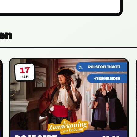
en
17
SEP