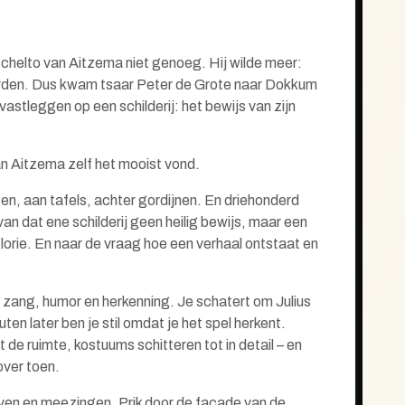
chelto van Aitzema niet genoeg. Hij wilde meer:
rden. Dus kwam tsaar Peter de Grote naar Dokkum
vastleggen op een schilderij: het bewijs van zijn
van Aitzema zelf het mooist vond.
, aan tafels, achter gordijnen. En driehonderd
an dat ene schilderij geen heilig bewijs, maar een
lorie. En naar de vraag hoe een verhaal ontstaat en
zang, humor en herkenning. Je schatert om Julius
en later ben je stil omdat je het spel herkent.
 de ruimte, kostuums schitteren tot in detail – en
 over toen.
ven en meezingen. Prik door de façade van de