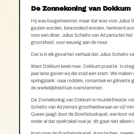
De Zonnekoning van Dokkum
Hij was burgemeester, maar dat was voor Julius S
gezien
worden, bewonderd worden, herinnerd wo
voor een diner. Juliu
s Schelto van Aitzema liet het 
grootsheid, voor eeuwig aan de muur.
Dat is in elk geval het verhaal dat Julius Schelto 
Want Dokkum keek mee. Dokkum praatte. In stegen
jaar later geven wij die stad een stem. We maken v
springplank: naar roddels, romantiek en gênante g
de werkelijkheid kan overstemmen.
De Zonnekoning van Dokkum is muziektheater vol 
Schelto van Aitzema’s grootheidswaan en vijf minut
Queen jaagt door de Bonifatiuskapel, een koor vult
onder al dat spektakel voel je: dit gaat niet alleen
Kom naar de Bonifatiuskapel. Kom lachen, meele