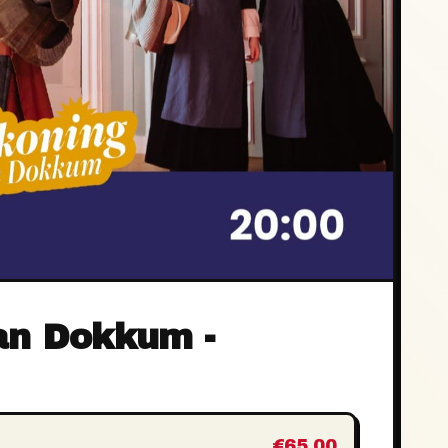
an Dokkum -
€65,00