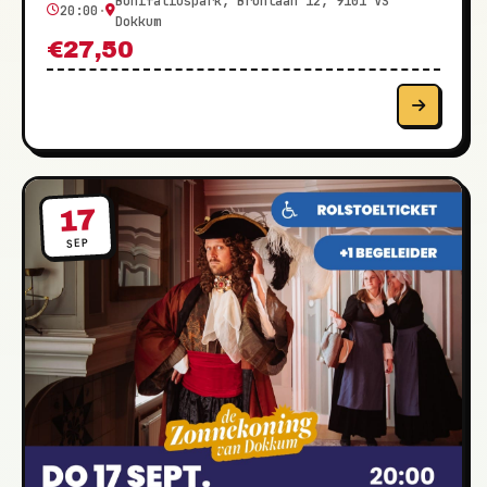
Bonifatiuspark, Bronlaan 12, 9101 VS
20:00
·
Dokkum
€27,50
17
SEP