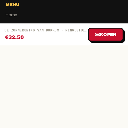
MENU
Home
Tickets kwijt
DE ZONNEKONING VAN DOKKUM - RINGLEIDING
FAQ
KOPEN
€32,50
Contact
Pin verhuur
Over ons
Blog
Partners
Algemene voorwaarden
Privacy
AVG
BLIJF OP DE HOOGTE