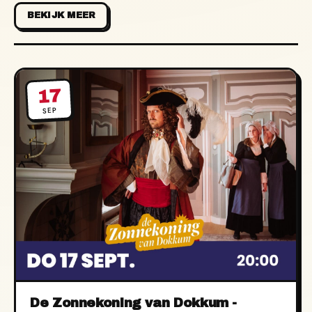
BEKIJK MEER
17
SEP
De Zonnekoning van Dokkum -