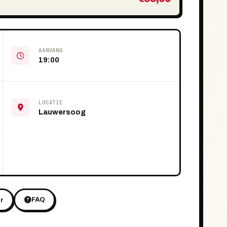
AANVANG
19:00
LOCATIE
Lauwersoog
FAQ
r