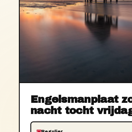
Engelsmanplaat z
nacht tocht vrijd
Regulier