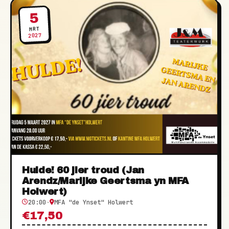
5
MRT
2027
Hulde! 60 jier troud (Jan
Arendz/Marijke Geertsma yn MFA
Holwert)
20:00
·
MFA "de Ynset" Holwert
€17,50