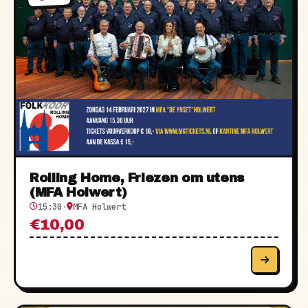
Rolling Home, Friezen om utens
(MFA Holwert)
15:30
·
MFA Holwert
€10,00