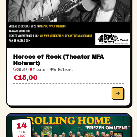
Heroes of Rock (Theater MFA
Holwert)
20:00
·
Theater MFA Holwert
€15,00
14
FEB
2027