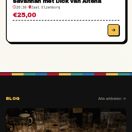
Savannah met Dick van Altena
20:30
·
Zaal Elzenburg
€25,00
BLOG
Alle artikelen →