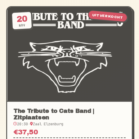
UITVERKOCHT
20
NOV
The Tribute to Cats Band |
Zitplaatsen
20:30
·
Zaal Elzenburg
€37,50