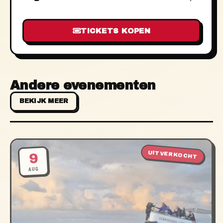
TICKETS KOPEN
Andere evenementen
BEKIJK MEER
UITVERKOCHT
9
AUG