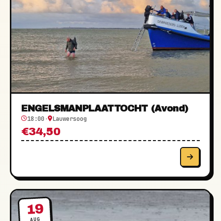
ENGELSMANPLAATTOCHT (Avond)
18:00
·
Lauwersoog
€34,50
19
AUG