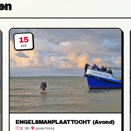
en
15
AUG
ENGELSMANPLAATTOCHT (Avond)
18:00
·
Lauwersoog