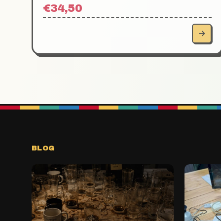
€34,50
BLOG